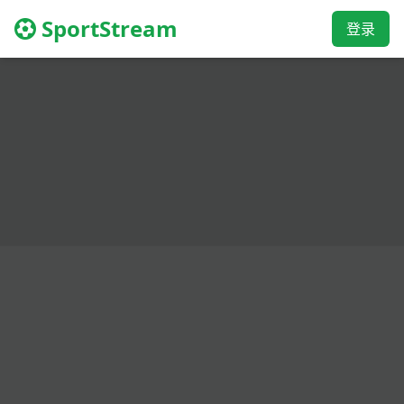
SportStream
登录